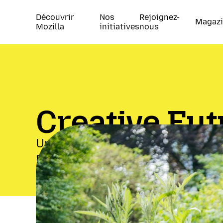
Découvrir
Nos
Rejoignez-
Magaz
Mozilla
initiatives
nous
Creative Fut
Une résidence pour les technolo
nouveau projet de R&D culturel p