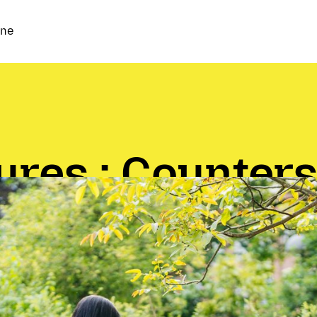
ine
ures : Counter
gues créatifs afin de prototyper un
our l’IA.