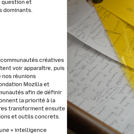
n question et
s dominants.
es communautés créatives
tent voir apparaître, puis
e nos réunions
ondation Mozilla et
unautés afin de définir
nnent la priorité à la
res transforment ensuite
ions et outils concrets.
une « intelligence