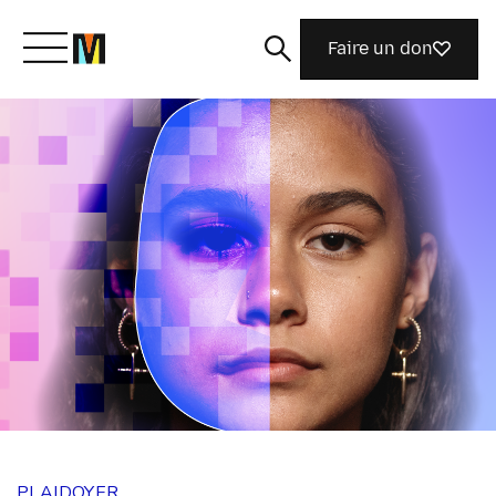
Faire un don
Découvrir Mozilla
Nos initiatives
Rejoignez-nous
Magazine
PLAIDOYER