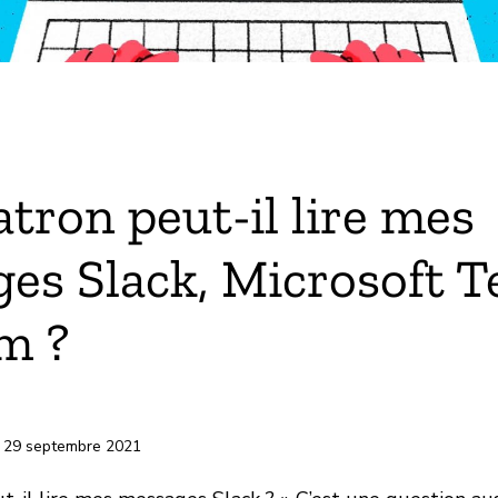
k
tron peut-il lire mes
es Slack, Microsoft 
m ?
-papiers
 29 septembre 2021