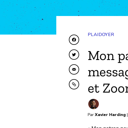
PLAIDOYER
Partager sur Faceboo
Mon pa
Partager sur Twitter
messag
Partager par e-mail
et Zoo
Copier dans le presse
Par
Xavier Harding
|