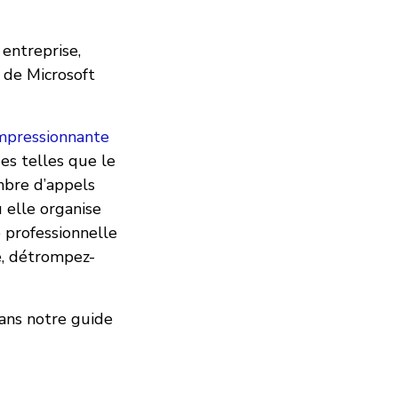
 entreprise,
 de Microsoft
mpressionnante
es telles que le
mbre d’appels
u elle organise
e professionnelle
e, détrompez-
ans notre guide