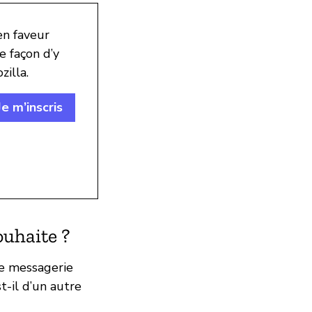
en faveur
e façon d’y
illa.
Je m’inscris
souhaite ?
e messagerie
t-il d’un autre