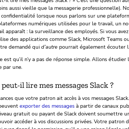
-il lire mes messages Slack ? » C’est une question auss
ns aussi vieille que la messagerie professionnelle). 
 confidentialité lorsque nous parlons sur une platefor
plateformes numériques utilisées pour le travail, un n
ail apparaît : la surveillance des employés. Si vous ave
ilise des applications comme Slack, Microsoft Teams o
être demandé qui
d’autre
pourrait également écouter la
 est qu’il n’y a pas de réponse simple. Allons étudier 
e par une.
peut-il lire mes messages Slack ?
chances que votre patron ait accès à vos messages Slack
 peuvent
exporter des messages
à partir de canaux publ
iveau gratuit ou payant de Slack doivent soumettre 
uvoir accéder à vos discussions privées. Votre patron 