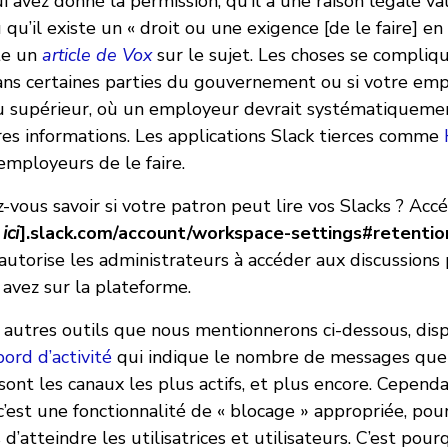
i avez donné la permission, qu’il a une raison légale va
qu’il existe un « droit ou une exigence [de le faire] en
ote un
article de Vox
sur le sujet. Les choses se compliq
dans certaines parties du gouvernement ou si votre em
u supérieur, où un employeur devrait systématiqueme
es informations. Les applications Slack tierces comme
mployeurs de le faire.
ous savoir si votre patron peut lire vos Slacks ? Acc
ici
].slack.com/account/workspace-settings#retentio
autorise les administrateurs à accéder aux discussions
 avez sur la plateforme.
 autres outils que nous mentionnerons ci-dessous, di
ord d’activité
qui indique le nombre de messages qu
sont les canaux les plus actifs, et plus encore. Cependa
c’est une fonctionnalité de « blocage » appropriée, po
d’atteindre les utilisatrices et utilisateurs. C’est pou