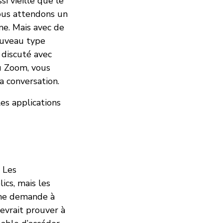
i vieille que le
Nous attendons un
me. Mais avec de
ouveau type
z discuté avec
u Zoom, vous
 conversation.
les applications
. Les
ics, mais les
une demande à
devrait prouver à