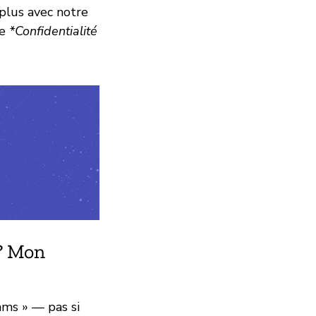
plus avec notre
de
*Confidentialité
 ? Mon
ams » — pas si