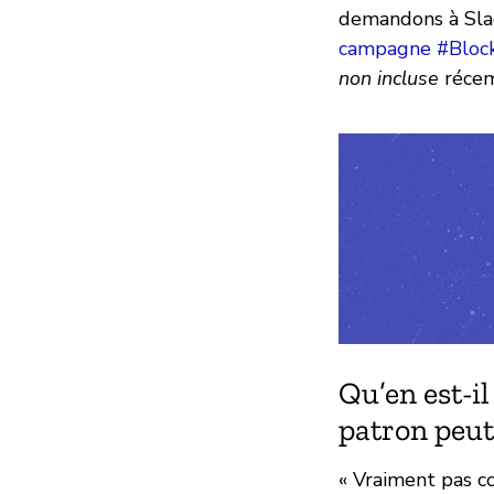
demandons à Slac
campagne #Bloc
non incluse
récem
Qu’en est-i
patron peut-
« Vraiment pas c