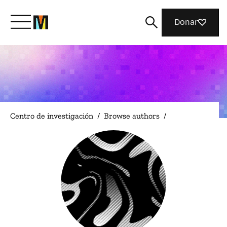
Donar
Conoce a Mozilla
Qué hacemos
Centro de investigación
/
Browse authors
/
Únete
Revista