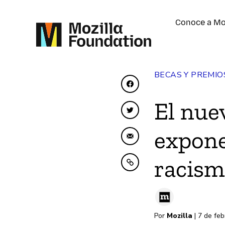
Conoce a Mo
BECAS Y PREMIO
Compartir en Faceboo
El nue
Compartir en Twitter
expone
Compartir por correo 
racism
Copiar al portapapele
Por
Mozilla
| 7 de fe