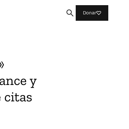
Donar
»
Buscar
ance y
 citas