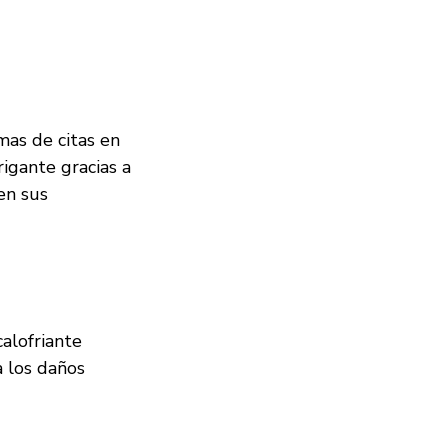
mas de citas en
rigante gracias a
en sus
alofriante
a los daños