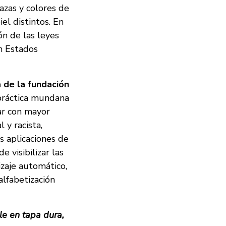
azas y colores de
iel distintos. En
ón de las leyes
en Estados
 de la fundación
 práctica mundana
ar con mayor
l y racista,
s aplicaciones de
e visibilizar las
izaje automático,
lfabetización
le en tapa dura,