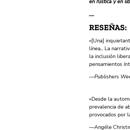
en rústica y en li
__
RESEÑAS:
«[Una] inquietant
línea... La narra
la inclusión libe
pensamientos ínt
—
Publishers We
«Desde la automat
prevalencia de ab
provocados por la
—Angéle Christi