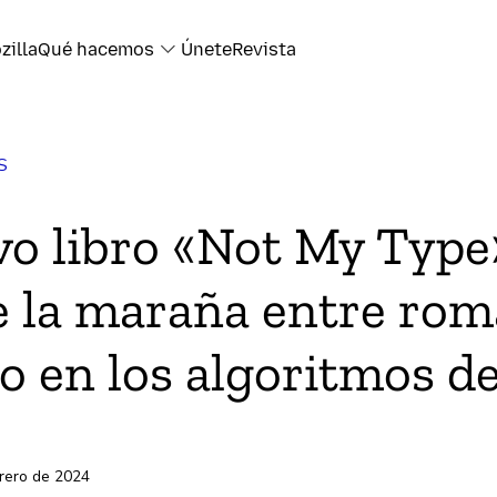
zilla
Qué hacemos
Únete
Revista
S
k
vo libro «Not My Type
 la maraña entre rom
electrónico
o en los algoritmos de
s
brero de 2024