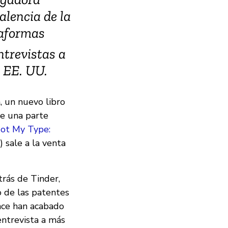
alencia de la
taformas
ntrevistas a
s EE. UU.
, un nuevo libro
ye una parte
ot My Type:
) sale a la venta
rás de Tinder,
o de las patentes
nce han acabado
entrevista a más