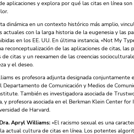
e aplicaciones y explora por qué las citas en línea son
lor.
ta dinámica en un contexto histórico más amplio, vincu
s actuales con la larga historia de la eugenesia y las pa
hibidas en los EE. UU. En última instancia, «Not My Ty
 reconceptualización de las aplicaciones de citas, las p
s de citas y un reexamen de las creencias sociocultural
eza y el deseo.
lliams es profesora adjunta designada conjuntamente e
el Departamento de Comunicación y Medios de Comunica
nstitute. También es investigadora asociada de Trustwo
, y profesora asociada en el Berkman Klein Center for 
iversidad de Harvard.
 Dra. Apryl Williams:
«El racismo sexual es una caracterí
la actual cultura de citas en línea. Los potentes algor