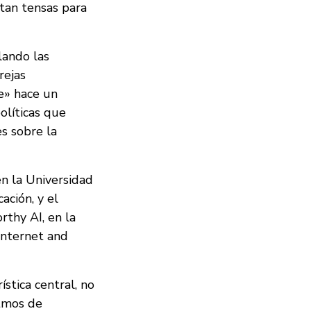
 tan tensas para
lando las
rejas
pe» hace un
olíticas que
es sobre la
n la Universidad
ción, y el
rthy AI, en la
Internet and
stica central, no
itmos de