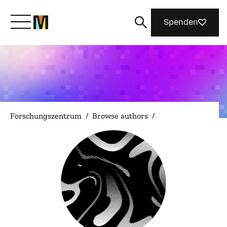
Spenden
Lernen Sie Mozilla kennen
Was wir tun
Forschungszentrum
/
Browse authors
/
Machen Sie mit
Magazin