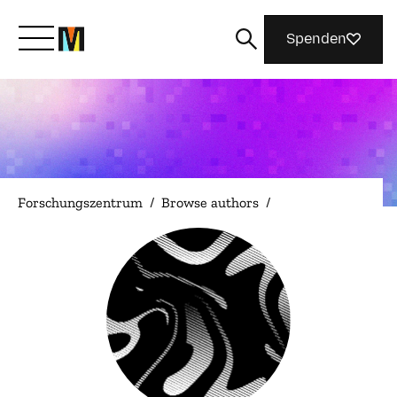
Spenden
Lernen Sie Mozilla kennen
Was wir tun
Forschungszentrum
/
Browse authors
/
Machen Sie mit
Magazin