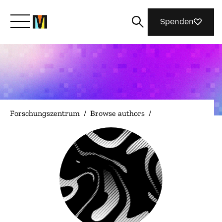
Spenden
Lernen Sie Mozilla kennen
Was wir tun
Forschungszentrum
/
Browse authors
/
Machen Sie mit
Magazin