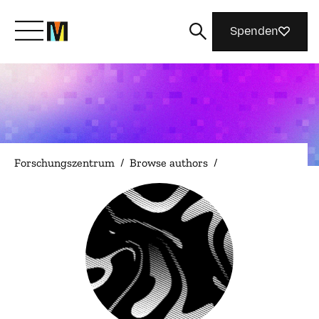
Spenden
Lernen Sie Mozilla kennen
Was wir tun
Forschungszentrum
/
Browse authors
/
Machen Sie mit
Magazin