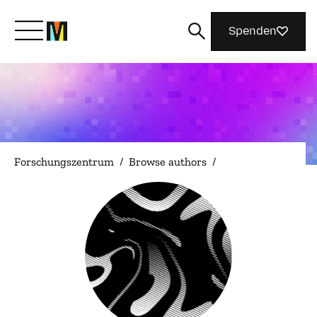
Spenden
Lernen Sie Mozilla kennen
Was wir tun
Forschungszentrum
/
Browse authors
/
Machen Sie mit
Magazin