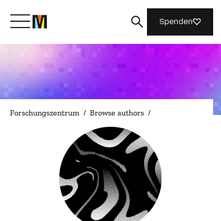
Spenden
Lernen Sie Mozilla kennen
Was wir tun
Forschungszentrum
/
Browse authors
/
Machen Sie mit
Magazin