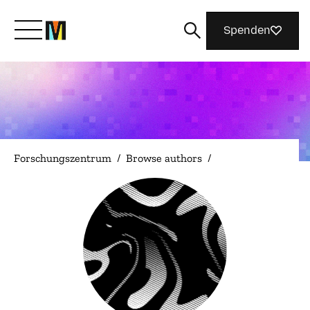
Spenden
Lernen Sie Mozilla kennen
Was wir tun
Forschungszentrum
/
Browse authors
/
Machen Sie mit
Magazin