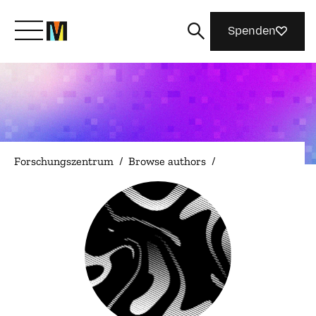
Spenden
Lernen Sie Mozilla kennen
Was wir tun
Forschungszentrum
/
Browse authors
/
Machen Sie mit
Magazin