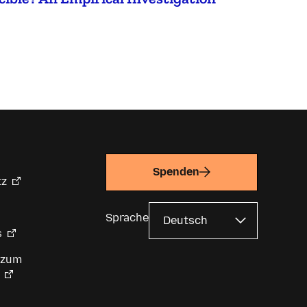
Spenden
tz
Sprache
s
 zum