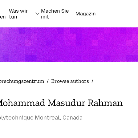
Was wir
Machen Sie
Magazin
nen
tun
mit
orschungszentrum
/
Browse authors
/
Mohammad Masudur Rahman
olytechnique Montreal, Canada