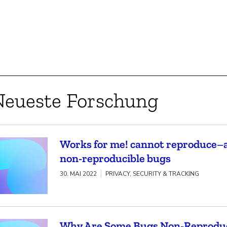
Neueste Forschung
Works for me! cannot reproduce–a 
non-reproducible bugs
30. MAI 2022
PRIVACY, SECURITY & TRACKING
Why Are Some Bugs Non-Reproduci