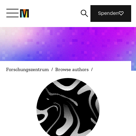
Spenden
Lernen Sie Mozilla kennen
Was wir tun
Forschungszentrum
/
Browse authors
/
Machen Sie mit
Magazin