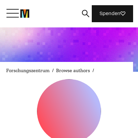
Spenden
Lernen Sie Mozilla kennen
Was wir tun
Forschungszentrum
/
Browse authors
/
Machen Sie mit
Magazin