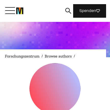
Spenden
Lernen Sie Mozilla kennen
Was wir tun
Forschungszentrum
/
Browse authors
/
Machen Sie mit
Magazin