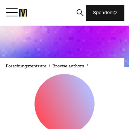
Spenden
Lernen Sie Mozilla kennen
Was wir tun
Forschungszentrum
/
Browse authors
/
Machen Sie mit
Magazin