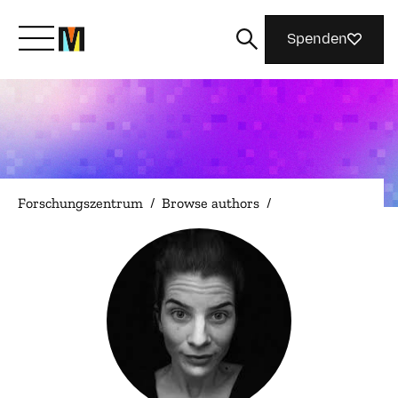
Spenden
Lernen Sie Mozilla kennen
Was wir tun
Forschungszentrum
/
Browse authors
/
Machen Sie mit
Magazin