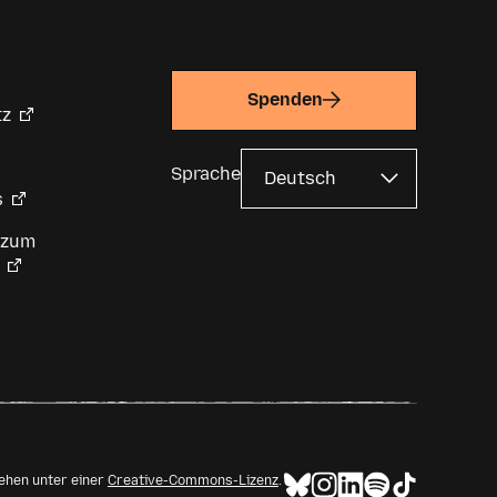
Spenden
tz
Sprache
s
 zum
tehen unter einer
Creative-Commons-Lizenz
.