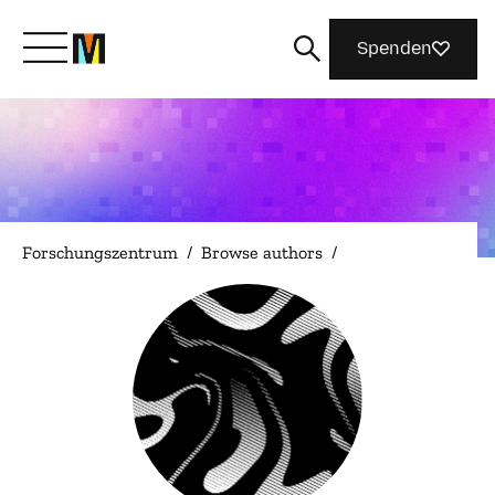
Spenden
Lernen Sie Mozilla kennen
Was wir tun
Forschungszentrum
/
Browse authors
/
Machen Sie mit
Magazin