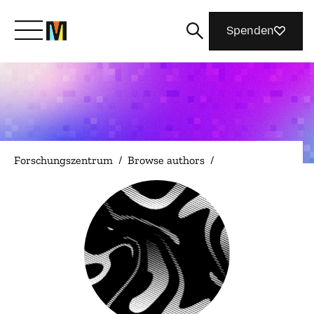
Spenden
Lernen Sie Mozilla kennen
Was wir tun
Forschungszentrum
/
Browse authors
/
Machen Sie mit
Magazin