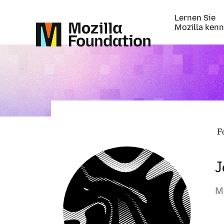
Lernen Sie
Mozilla ken
F
J
M