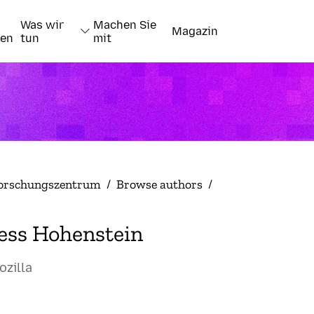
Was wir
Machen Sie
Magazin
nen
tun
mit
orschungszentrum
/
Browse authors
/
ess Hohenstein
ozilla