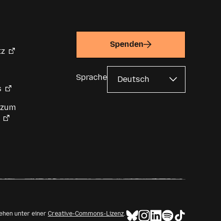
Spenden
tz
Sprache
s
 zum
tehen unter einer
Creative-Commons-Lizenz
.