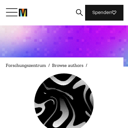
Spenden
Lernen Sie Mozilla kennen
Was wir tun
Forschungszentrum
/
Browse authors
/
Machen Sie mit
Magazin