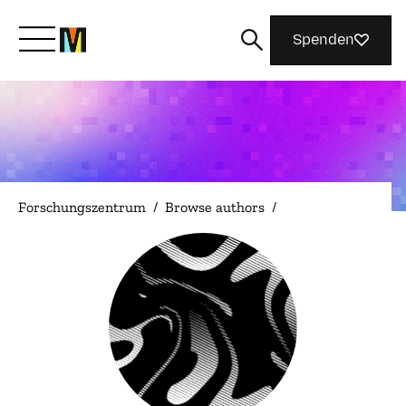
Spenden
Lernen Sie Mozilla kennen
Was wir tun
Forschungszentrum
/
Browse authors
/
Machen Sie mit
Magazin