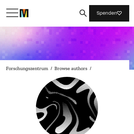
Spenden
Lernen Sie Mozilla kennen
Was wir tun
Forschungszentrum
/
Browse authors
/
Machen Sie mit
Magazin