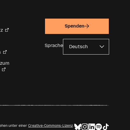
Spenden
tz
Sprache
s
 zum
tehen unter einer
Creative-Commons-Lizenz
.