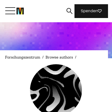
Spenden
Lernen Sie Mozilla kennen
Was wir tun
Forschungszentrum
/
Browse authors
/
Machen Sie mit
Magazin