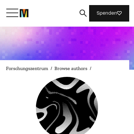
Spenden
Lernen Sie Mozilla kennen
Was wir tun
Forschungszentrum
/
Browse authors
/
Machen Sie mit
Magazin