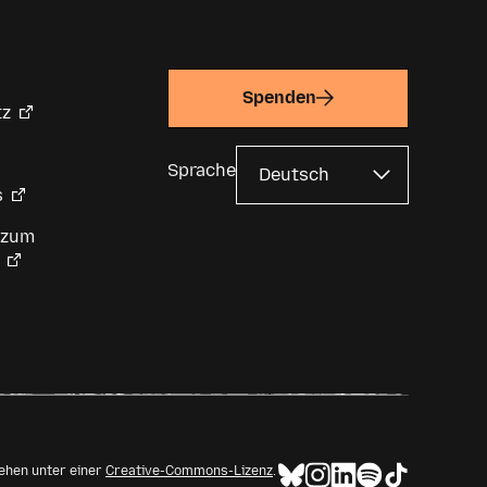
Spenden
tz
Sprache
s
 zum
tehen unter einer
Creative-Commons-Lizenz
.