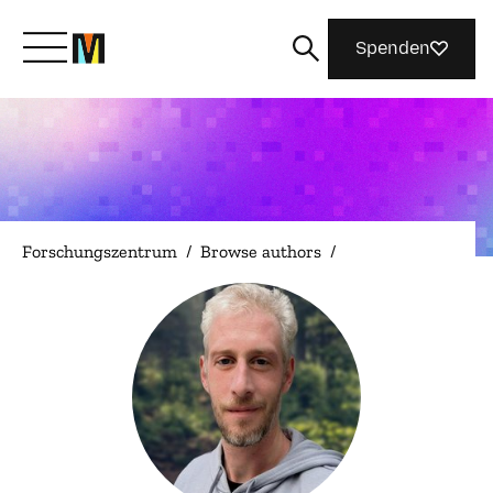
Spenden
Lernen Sie Mozilla kennen
Was wir tun
Forschungszentrum
/
Browse authors
/
Machen Sie mit
Magazin