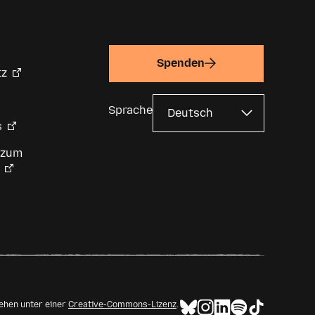
Spenden
tz
Sprache
s
 zum
tehen unter einer
Creative-Commons-Lizenz
.