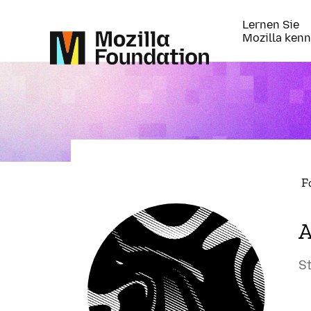
Lernen Sie
Mozilla ken
F
A
S