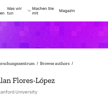
Was wir
Machen Sie
Magazin
nen
tun
mit
orschungszentrum
/
Browse authors
/
lan Flores-López
tanford University