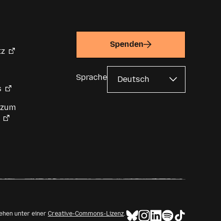
Spenden
tz
Sprache
s
 zum
tehen unter einer
Creative-Commons-Lizenz
.