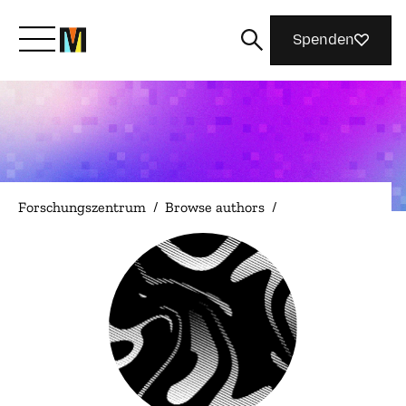
Spenden
Lernen Sie Mozilla kennen
Was wir tun
Forschungszentrum
/
Browse authors
/
Machen Sie mit
Magazin