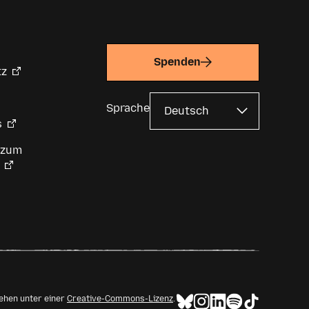
Spenden
tz
Sprache
s
 zum
tehen unter einer
Creative-Commons-Lizenz
.