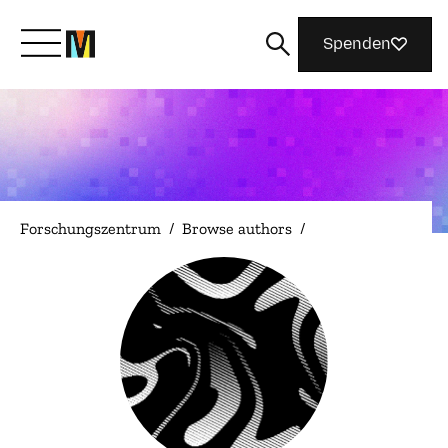
Spenden
Lernen Sie Mozilla kennen
Was wir tun
Forschungszentrum
/
Browse authors
/
Machen Sie mit
Magazin