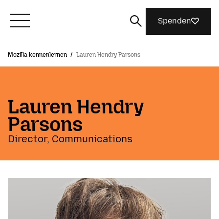
Spenden
Mozilla kennenlernen
/
Lauren Hendry Parsons
Lernen Sie Mozilla kennen
Was wir tun
Lauren Hendry
Parsons
Machen Sie mit
Director, Communications
Magazin