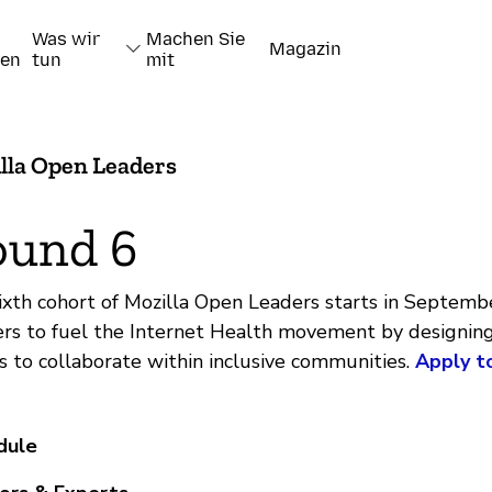
Was wir
Machen Sie
Magazin
nen
tun
mit
lla Open Leaders
ound 6
ixth cohort of Mozilla Open Leaders starts in Septemb
rs to fuel the Internet Health movement by designin
s to collaborate within inclusive communities.
Apply t
dule