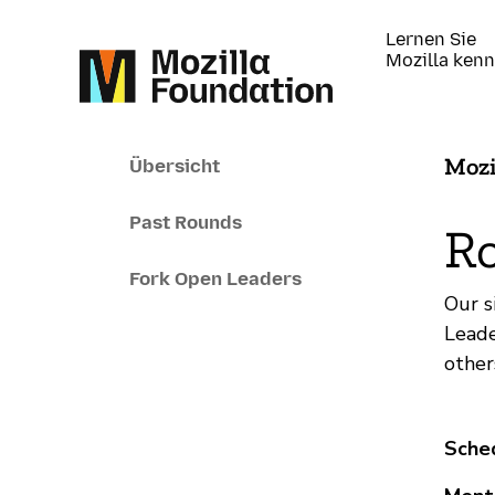
Lernen Sie
Mozilla ken
Mozi
Übersicht
Past Rounds
R
Fork Open Leaders
Our s
Leade
other
Sche