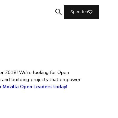
Spenden
Suchen
er 2018! We’re looking for Open
g and building projects that empower
o Mozilla Open Leaders today!