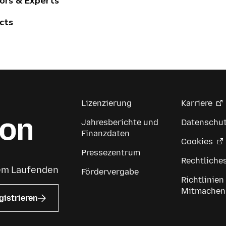
ors & Experts
cts
Lizenzierung
Karriere
Jahresberichte und
Datenschu
Finanzdaten
Cookies
Pressezentrum
Rechtliche
dem Laufenden
Fördervergabe
Richtlinien
Mitmachen
gistrieren