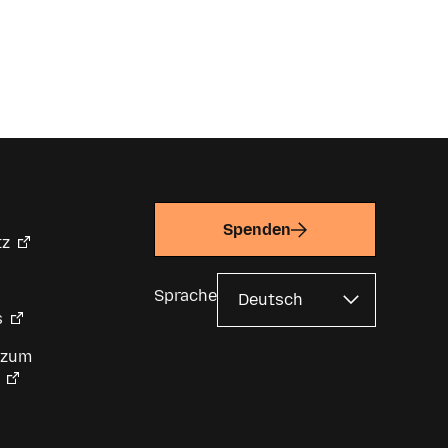
Spenden
tz
Sprache
s
 zum