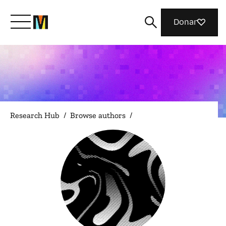
Donar
Meet Mozilla
What We Do
Research Hub
/
Browse authors
/
Join Us
Magazine